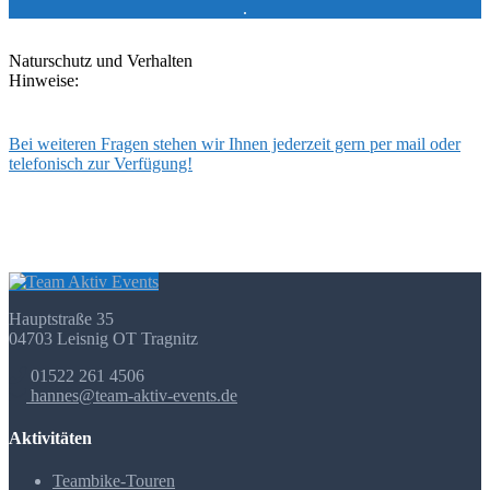
.
Naturschutz und Verhalten
Hinweise:
Bei weiteren Fragen stehen wir Ihnen jederzeit gern per mail oder
telefonisch zur Verfügung!
Hauptstraße 35
04703 Leisnig OT Tragnitz
01522 261 4506
hannes@team-aktiv-events.de
Aktivitäten
Teambike-Touren