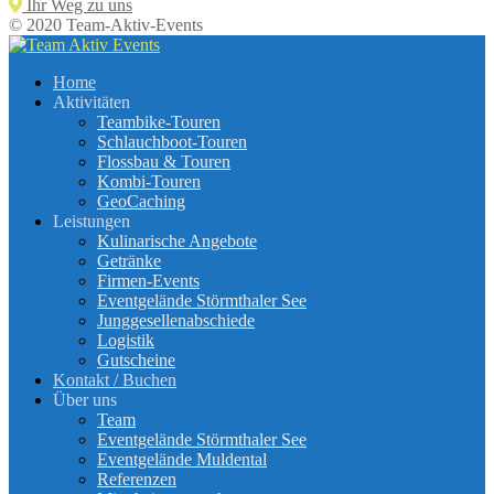
Ihr Weg zu uns
© 2020 Team-Aktiv-Events
Home
Aktivitäten
Teambike-Touren
Schlauchboot-Touren
Flossbau & Touren
Kombi-Touren
GeoCaching
Leistungen
Kulinarische Angebote
Getränke
Firmen-Events
Eventgelände Störmthaler See
Junggesellenabschiede
Logistik
Gutscheine
Kontakt / Buchen
Über uns
Team
Eventgelände Störmthaler See
Eventgelände Muldental
Referenzen