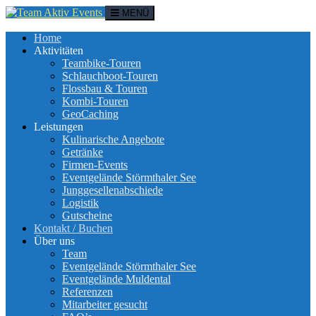
MENÜ
Home
Aktivitäten
Teambike-Touren
Schlauchboot-Touren
Flossbau & Touren
Kombi-Touren
GeoCaching
Leistungen
Kulinarische Angebote
Getränke
Firmen-Events
Eventgelände Störmthaler See
Junggesellenabschiede
Logistik
Gutscheine
Kontakt / Buchen
Über uns
Team
Eventgelände Störmthaler See
Eventgelände Muldental
Referenzen
Mitarbeiter gesucht